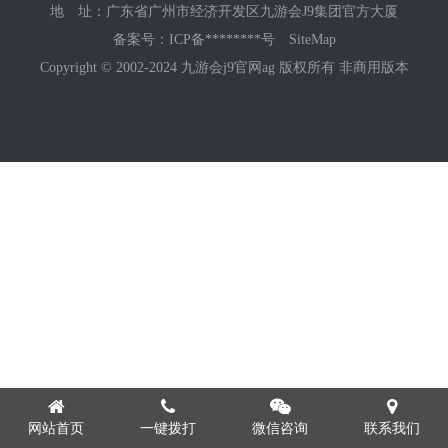
地 址：广东省广州市经济开发区九游会J9集团官方大厦
备案号：
ICP备********号
SiteMap
Copyright © 2002-2024 九游会j9官网ag 版权所有 非商用版本
网站首页
一键拨打
微信咨询
联系我们