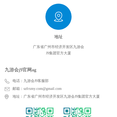
地址
广东省广州市经济开发区九游会
J9集团官方大厦
九游会j9官网ag
电话：
九游会J9客服部
邮箱：
szfrxmy.com@gmail.com
地址：广东省广州市经济开发区九游会J9集团官方大厦