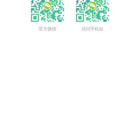
官方微信
访问手机站